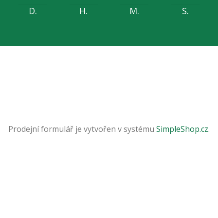
D.
H.
M.
S.
Prodejní formulář je vytvořen v systému
SimpleShop.cz
.